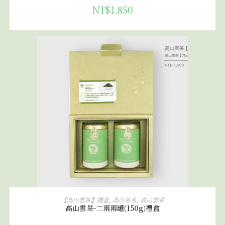
NT$
1,850
加入購物車
【高山雲茶】禮盒
,
高山茶系
,
高山雲茶
高山雲茶-二兩兩罐(150g)禮盒