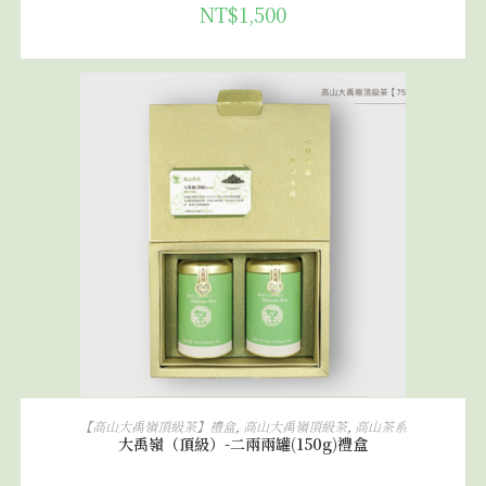
NT$
1,500
加入購物車
【高山大禹嶺頂級茶】禮盒
,
高山大禹嶺頂級茶
,
高山茶系
大禹嶺（頂級）-二兩兩罐(150g)禮盒