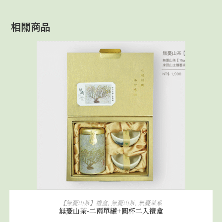
相關商品
加入購物車
【無憂山茶】禮盒
,
無憂山茶
,
無憂茶系
無憂山茶-二兩單罐+圓杯二入禮盒