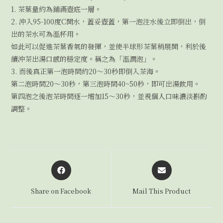
1. 茶葉量約為鋪滿壺底一層。
2. 沖入95-100度C開水，蓋妥壺蓋，第一泡注水後立即倒出，倒
出的茶水可為溫杯用。
如此可以促進茶葉香氣的發揮，並使半球形茶葉稍展開，利於後
續沖茶出湯口感的穩定度。稱之為「溫潤泡」。
3. 而後真正第一泡時間約20～30秒即倒入茶海。
第二泡時間20～30秒，第三泡時間40~50秒，即可出湯飲用。
第四泡之後泡茶時間逐一增加15～30秒，並視個人口味濃淡斟酌
調整。
Share on Facebook
Mail This Product