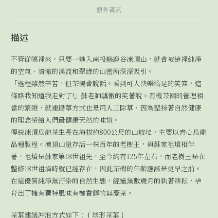
額外資訊
描述
不管從哪裡來，只要一進入南投縣鹿谷凍頂山，就會被這裡純淨
的空氣、清澈的溪流和翠綠的山巒所深深吸引。
「過程雖然辛苦，但茶湯會說話。看到可人快樂滿足的笑容，這
條路我知道我走對了!」蘇老師驕傲的笑著說。有機茶園的管理相
當的繁雜，就連鋤草方式也是用人工除草，因為堅持著自然健康
的理念帶給人們最健康天然的味道。
傳統凍頂烏龍茶生長在海拔約800公尺的山坡地，主要以青心烏龍
品種製程。凍頂山還存活一株百年的老樹王，與蘇家祖墳相伴
著，祖墳是蘇家第18世祖先，至今約有125年左右，而老樹王是在
整修18世祖墳時就已經存在，因此茶樹的年齡應該是更早之前。
在這優質純淨無汙染的自然生態，經過無數歲月的執著耕耘，孕
育出了擁有獨特風味有機香醇的無憂茶。
茶葉建議沖泡方式如下： ( 球形茶葉 )