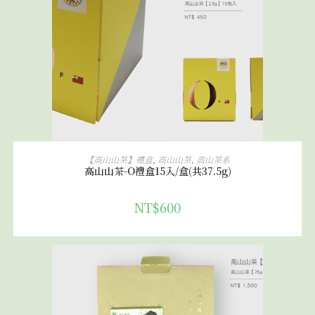
加入購物車
【高山山茶】禮盒
,
高山山茶
,
高山茶系
高山山茶-O禮盒15入/盒(共37.5g)
NT$
600