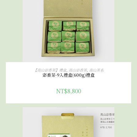
加入購物車
【高山宓香茶】禮盒
,
高山宓香茶
,
高山茶系
宓香茶-9入禮盒(600g)禮盒
NT$
8,800