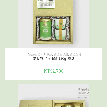
加入購物車
【高山宓香茶】單罐
,
高山宓香茶
,
高山茶系
宓香茶-二兩兩罐(150g)禮盒
NT$
2,700