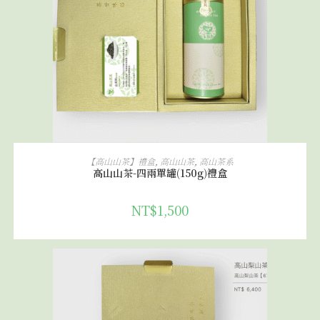
加入購物車
【高山山茶】禮盒
,
高山山茶
,
高山茶系
高山山茶-四兩單罐(150g)禮盒
NT$
1,500