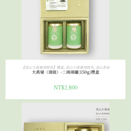
加入購物車
【高山大禹嶺頂級茶】禮盒
,
高山大禹嶺頂級茶
,
高山茶系
大禹嶺（頂級）-二兩兩罐(150g)禮盒
NT$
2,800