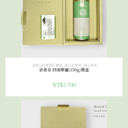
加入購物車
【高山宓香茶】禮盒
,
高山宓香茶
,
高山茶系
宓香茶-四兩單罐(150g)禮盒
NT$
2,700