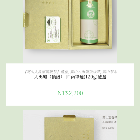
加入購物車
【高山大禹嶺頂級茶】禮盒
,
高山大禹嶺頂級茶
,
高山茶系
大禹嶺（頂級）-四兩單罐(120g)禮盒
NT$
2,200