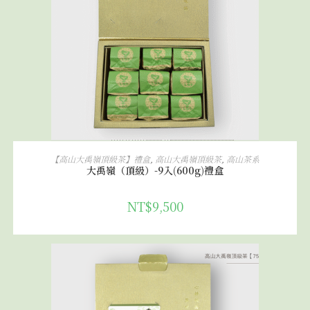
加入購物車
【高山大禹嶺頂級茶】禮盒
,
高山大禹嶺頂級茶
,
高山茶系
大禹嶺（頂級）-9入(600g)禮盒
NT$
9,500