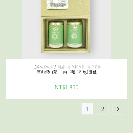
加入購物車
【高山梨山茶】禮盒
,
高山梨山茶
,
高山茶系
高山梨山茶-二兩二罐(150g)禮盒
NT$
1,850
1
2