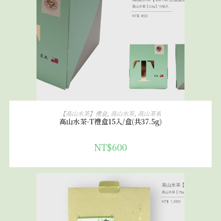
加入購物車
【高山水茶】禮盒
,
高山水茶
,
高山茶系
高山水茶-T禮盒15入/盒(共37.5g)
NT$
600