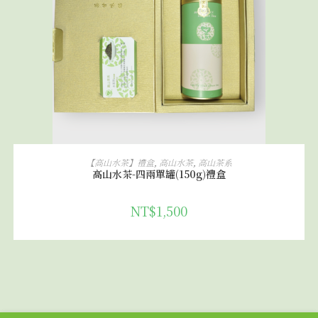
加入購物車
【高山水茶】禮盒
,
高山水茶
,
高山茶系
高山水茶-四兩單罐(150g)禮盒
NT$
1,500