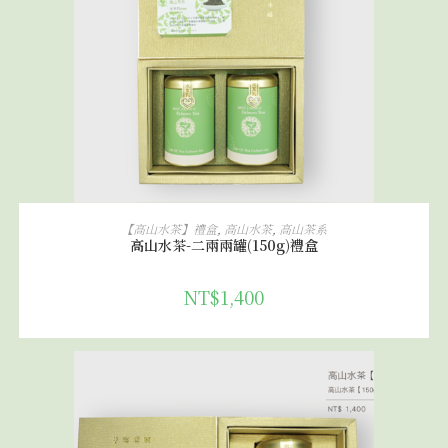
加入購物車
【高山水茶】禮盒
,
高山水茶
,
高山茶系
高山水茶-二兩兩罐(150g)禮盒
NT$
1,400